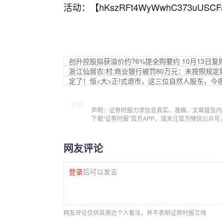
活动：【
hKszRFt4WyWwhC373uUSCF
创升控股拟获溢价约?6%提全购要约 10月13日复
浙江仙居农:村;商业银行被罚80万元：未按照规
定了！恒<大>正!式退市，这三位自然人股东，今
声明：证券时报力求信息真实、准确，文章提及内
下载“证券时报”官方APP，或关注官方微信公众
网友评论
登录
后可以发言
网友评论仅供其表达个人看法，并不表明证券时报立场