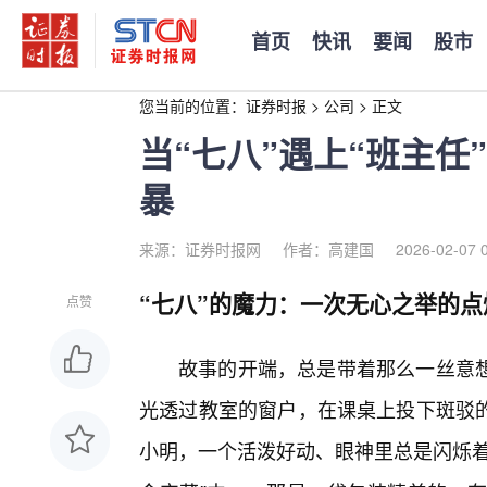
首页
快讯
要闻
股市
您当前的位置：
证券时报
>
公司
>
正文
当“七八”遇上“班主
暴
来源：证券时报网
作者：高建国
2026-02-07 
“七八”的魔力：一次无心之举的点
点赞
故事的开端，总是带着那么一丝意想
光透过教室的窗户，在课桌上投下斑驳
小明，一个活泼好动、眼神里总是闪烁着