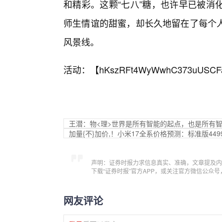
和精彩。这颗“七八”糖，也许早已被消
师生情谊的甜蜜，却长久地留在了每个
风景线。
活动：【
hKszRFt4WyWwhC373uUSCF
王潜：物<理>世界是所有智能的起点，也是所有
加量{不}加价,！小米17全系价格预测：标准版449
声明：证券时报力求信息真实、准确，文章提及内
下载“证券时报”官方APP，或关注官方微信公众
网友评论