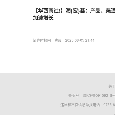
【华西商社!】潮{宏}基：产品、渠
加速增长
证券时报网
曹晨
2025-08-05 21:44
关
备案号：
粤ICP备09109218
违法和不良信息举报电话：0755-83