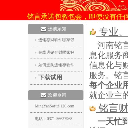
铭言承诺包教包会，即使没有任
选购须知
专业、
进销存财软件哪家强
河南铭
在线进销存财哪家好
息化服务
信息化与
如何选购进销存软件
服务。铭
下载试用
每个企业
就企业主
欢迎垂询
铭言财
MingYanSoft@126.com
电话：0371-56637968
一天忙