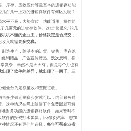
售、库存、应收应付等最基本的进销存功能
些几百几千上万的进销存软件有何区别呢？
员水平不高，大势宣传：功能适用、操作简
现了几百元的进销存软件。这些“傻瓜化”的几
能哄哄不懂的企业主，价格决定是否成交
，
记收入就需要
多交税。
、制造生产，除基本的进货、销售、库存以
如促销赠品、广告宣传赠品、残次废料、捐
非常复杂，虽然不是天天有，但是每个月也有
就出现了软件的差异，就出现了一两千、三
否健全分为定额征收和查账征收。
销售多少钱还剩多少货就可以；内部账务处
理。这种情况在网上随便下个免费版就可解
标准财务功能的进销存财软件，如果暂时不
买软件的投资打水飘飘，比如QQ汽车，想加
这种情况还有更佳的选择，
每年可帮企业省