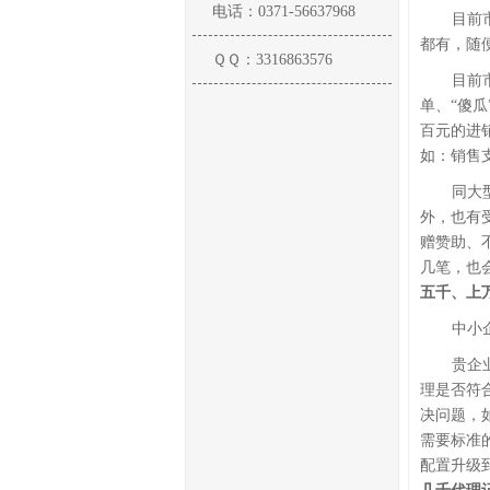
电话：0371-56637968
目前
都有，随
ＱＱ：3316863576
目前
单、“傻
百元的进
如：销售
同大
外，也有
赠赞助、
几笔，也
五千、上
中小
贵企
理是否符
决问题，
需要标准
配置升级