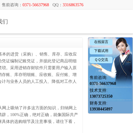
售前咨询：
0371-56637968
QQ：
3316863576
我们
在线留言
下载试用
基本的进货（采购）、销售、库存、应收应
ＱＱ交流
始凭证编制记账凭证，并据此登记商品明细
繁琐。采用进销存财软件只需要用户输入原
销存账、库存明细账、应收账、应付账、增
售前咨询:
会计与业务人员的人工投入、降低对工作人
0371-56637968
技术支持:
13073725350
财务支持:
从网上吸纳了许多这方面的知识，归纳网上
13938445897
辟，100%正确，绝对正确，就像国际共产
解具体的选购细节及注意事项，请往下看，