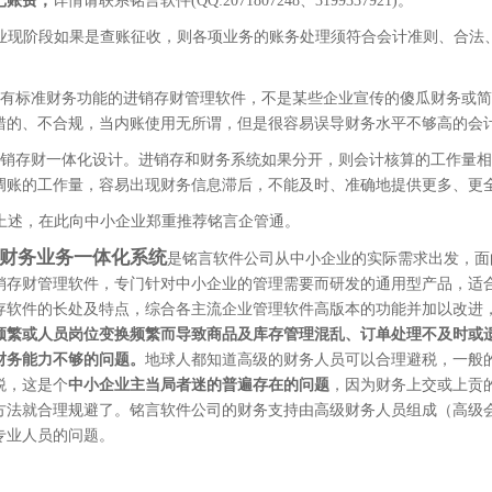
记账费，
详情请联系铭言软件(QQ:2071807248、3199337921)。
业现阶段如果是查账征收，则各项业务的账务处理须符合会计准则、合法
：
具有标准财务功能的进销存财管理软件，不是某些企业宣传的傻瓜财务或
错的、不合规，当内账使用无所谓，但是很容易误导财务水平不够高的会
进销存财一体化设计。进销存和财务系统如果分开，则会计核算的工作量
调账的工作量，容易出现财务信息滞后，不能及时、准确地提供更多、更
上述，在此向中小企业郑重推荐铭言企管通。
财务业务一体化系统
是铭言软件公司从中小企业的实际需求出发，面向
销存财管理软件，专门针对中小企业的管理需要而研发的通用型产品，适
存软件的长处及特点，综合各主流企业管理软件高版本的功能并加以改进
频繁或人员岗位变换频繁而导致商品及库存管理混乱、订单处理不及时或
财务能力不够的问题。
地球人都知道高级的财务人员可以合理避税，一般
税，这是个
中小企业主当局者迷的普遍存在的问题
，因为财务上交或上贡
方法就合理规避了。铭言软件公司的财务支持由高级财务人员组成（高级
专业人员的问题。