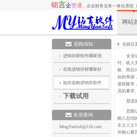
铭
言
企
管
通
，
企业财务业务一体化系统
网站
选购须知
当前位
企业
进销存财软件哪家强
付、收入
在线进销存财哪家好
账、商品
始的单据
如何选购进销存软件
值税账等
员的要求
下载试用
那该
您能
欢迎垂询
能人总结
主义人士
MingYanSoft@126.com
并耐心看