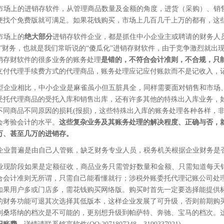
市场上的进销存软件，从管理商品数量及金额的角度，进货（采购）、销
便找个免费版就可满足。如果花钱购买，市场上几百几千上万的都有，这
市场上的
绝大部分
进销存软件企业，都是抓住中小企业主或聘请的财务人
瓜”财务，也就是我们常听说的“傻瓜化”进销存财软件，由于竞争激烈就出
销存财软件的很多业务的账务处理
是错的，不符合会计准则，不合规，只
支付代理手续费方式的代理商品，账务处理应记应付账款而不是记收入，
型企业相比，中小企业是麻雀虽小但五脏具全，同样需要面对销售和市场
受托代理商品的受托入库和销售出库，还有许多其他的特殊出入库业务，
不同商品不同原因的损耗(报损)，这些特殊出入库的账务处理各种各样，
会考验会计的水平。
这些复杂业务及其账务处理的解决程度、正确与否，
万、甚至几万的进销存。
企业普遍是由自己人管账，缺乏财务专业人员，税务机关根据企业财务是
业现阶段如果是定额征收，商品业务只需管好数量和金额、只需知道每天
合会计准则无所谓，只需自己能看懂就行；涉税外账委托代理记账公司处
如果用户多或门店多，需花钱购买网络版。购买时首先一定要选择能提供
的财务功能可退其次选择其低版本，这样企业发展了可升级，否则前期购
到桑塔纳的档次是不可能的，更别想升级到帕萨特、奔驰、宝马的档次。