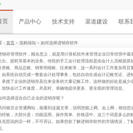
！
首页
产品中心
技术支持
渠道建设
联系
置：
首页
> 选购须知 > 如何选择进销存软件
进销存管理软件，顾名思义，就是用计算机软件来管理企业日常经营中最
支出、损耗等基本的业务。传统的手工会计处理流程是由会计人员根据原
分类账、商品总账、销售明细账、往来账等，这一系列会计工作复杂而且
，由系统自动完成一整套会计处理事务，包括自动生成会计记账凭证、进
，承揽了企业的进销存及往来业务的大量记账工作。这样做的好处是减少
、加快会计工作速度，并及时、准确地提供更多、更全面的管理信息。
如何选择适合自己企业的进销存呢？
访问铭言企管通网站，能看到这篇文章，说明您能上网、会上网，相信您
的经验，大部分是：功能适用、操作简单、价格适中。这三个词是多么的精
马克思说的话一样，不可否认。如果您欲了解进销存软件的市场情况，了
完。